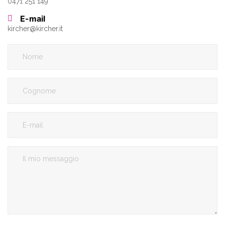
0471 251 149
E-mail
kircher
@
kircher.it