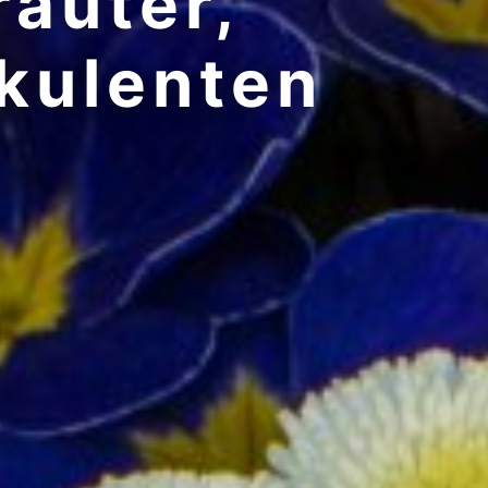
räuter,
kulenten