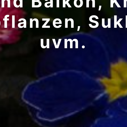
nd Balkon, K
flanzen, Suk
uvm.