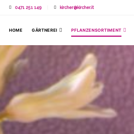
0471 251 149
kircher
@
kircher.it
HOME
GÄRTNEREI
PFLANZENSORTIMENT