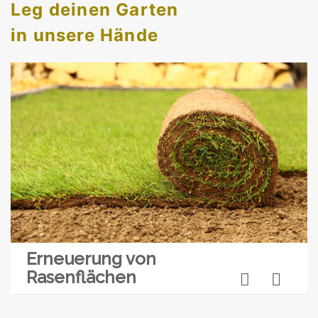
Leg deinen Garten
in unsere Hände
Erneuerung von
Pflegearbeiten,
Fachmännische
Pflanzarbeiten
Pflanzendoktor
Rasenflächen
Pflanzenschnitt und
Beratung vor Ort
Düngung